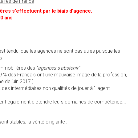
aires de France
:
ères s'effectuent par le biais d'agence.
10 ans
 est tendu, que les agences ne sont pas utiles puisque les
s
 immobilières des "
agences s'abstenir"
9 % des Français ont une mauvaise image de la profession,
e de juin 2017.)
 des intermédiaires non qualifiés de jouer à "l'agent
ntent également d'étendre leurs domaines de compétence...
sont stables, la vérité cinglante :