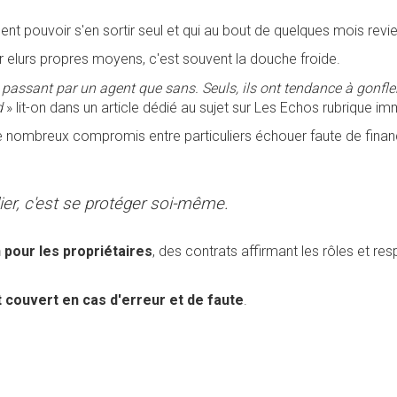
t pouvoir s'en sortir seul et qui au bout de quelques mois revi
r elurs propres moyens, c'est souvent la douche froide.
passant par un agent que sans. Seuls, ils ont tendance à gonfler l
d
» lit-on dans un article dédié au sujet sur Les Echos rubrique imm
r de nombreux compromis entre particuliers échouer faute de finan
ier, c'est se protéger soi-même.
 pour les propriétaires
, des contrats affirmant les rôles et res
 couvert en cas d'erreur et de faute
.